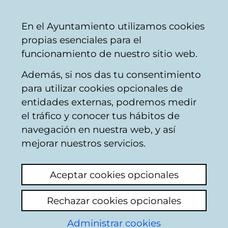
Vitoria-
Share
Con
English
En el Ayuntamiento utilizamos cookies
Gasteiz
propias esenciales para el
City
funcionamiento de nuestro sitio web.
Council
Además, si nos das tu consentimiento
para utilizar cookies opcionales de
Citizens' mailbox
entidades externas, podremos medir
el tráfico y conocer tus hábitos de
navegación en nuestra web, y así
Identification
mejorar nuestros servicios.
Select identification mode:
Aceptar cookies opcionales
I have a digital certificate or a card
Rechazar cookies opcionales
Municipal Citizen Card (TMC).
Administrar cookies