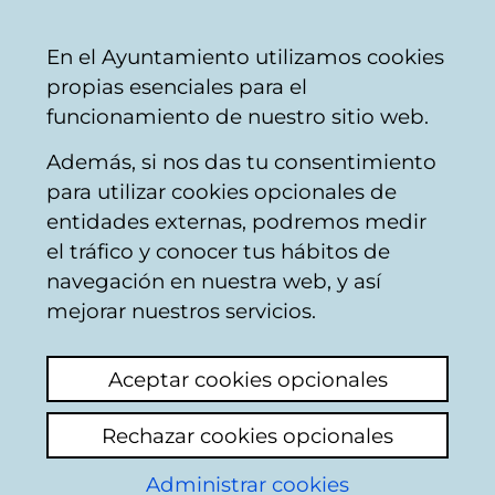
Vitoria-
Share
Con
English
En el Ayuntamiento utilizamos cookies
Gasteiz
propias esenciales para el
City
funcionamiento de nuestro sitio web.
Council
Además, si nos das tu consentimiento
para utilizar cookies opcionales de
Citizens' mailbox
entidades externas, podremos medir
el tráfico y conocer tus hábitos de
navegación en nuestra web, y así
Identification
mejorar nuestros servicios.
Select identification mode:
Aceptar cookies opcionales
I have a digital certificate or a card
Rechazar cookies opcionales
Municipal Citizen Card (TMC).
Administrar cookies