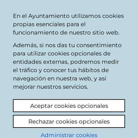
Vitoria-
Share
Con
English
En el Ayuntamiento utilizamos cookies
Gasteiz
propias esenciales para el
City
funcionamiento de nuestro sitio web.
Council
Además, si nos das tu consentimiento
Street furniture
para utilizar cookies opcionales de
entidades externas, podremos medir
el tráfico y conocer tus hábitos de
Retirada del proyecto
navegación en nuestra web, y así
las escaleras
mejorar nuestros servicios.
mecánicas de Santa
Aceptar cookies opcionales
Lucia
Rechazar cookies opcionales
View latest comment
(added 18/12/2025
Administrar cookies