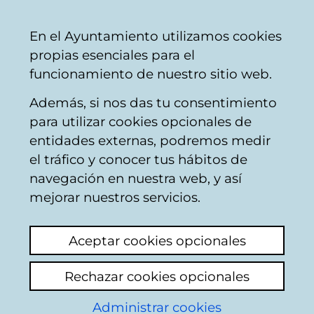
Vitoria-
Share
Con
English
En el Ayuntamiento utilizamos cookies
Gasteiz
propias esenciales para el
City
funcionamiento de nuestro sitio web.
Council
Además, si nos das tu consentimiento
Green areas
para utilizar cookies opcionales de
entidades externas, podremos medir
el tráfico y conocer tus hábitos de
Poda Arboles junto
navegación en nuestra web, y así
iglesia Ali
mejorar nuestros servicios.
View latest comment
(added 22/05/2026
Aceptar cookies opcionales
08:50:08)
Rechazar cookies opcionales
Add comment
Administrar cookies