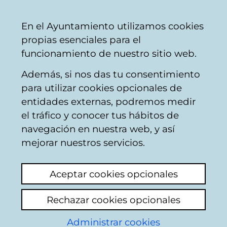
Vitoria-
Share
Con
English
En el Ayuntamiento utilizamos cookies
Gasteiz
propias esenciales para el
City
funcionamiento de nuestro sitio web.
Council
Además, si nos das tu consentimiento
para utilizar cookies opcionales de
Citizens' mailbox
entidades externas, podremos medir
el tráfico y conocer tus hábitos de
navegación en nuestra web, y así
Identification
mejorar nuestros servicios.
Select identification mode:
Aceptar cookies opcionales
I have a digital certificate or a card
Rechazar cookies opcionales
Municipal Citizen Card (TMC).
Administrar cookies