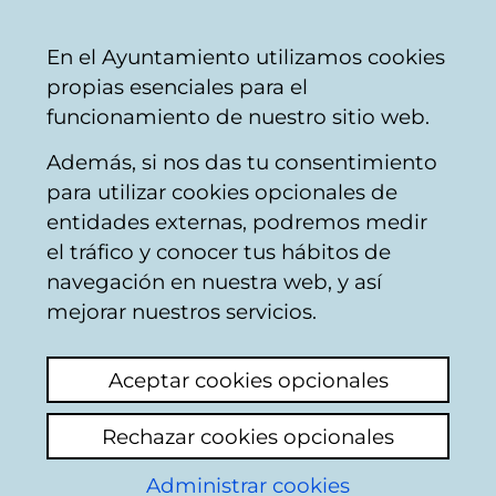
Vitoria-
Share
Con
English
En el Ayuntamiento utilizamos cookies
Gasteiz
propias esenciales para el
City
funcionamiento de nuestro sitio web.
Council
Además, si nos das tu consentimiento
para utilizar cookies opcionales de
Citizens' mailbox
entidades externas, podremos medir
el tráfico y conocer tus hábitos de
navegación en nuestra web, y así
Identification
mejorar nuestros servicios.
Select identification mode:
Aceptar cookies opcionales
I have a digital certificate or a card
Rechazar cookies opcionales
Municipal Citizen Card (TMC).
Administrar cookies