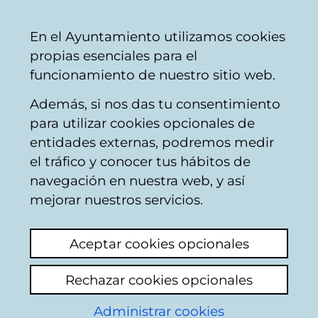
Vitoria-
Share
Con
English
En el Ayuntamiento utilizamos cookies
Gasteiz
propias esenciales para el
City
funcionamiento de nuestro sitio web.
Council
Además, si nos das tu consentimiento
Personas en situación de
para utilizar cookies opcionales de
vulnerabilidad social
entidades externas, podremos medir
el tráfico y conocer tus hábitos de
navegación en nuestra web, y así
Chabolas en el
mejorar nuestros servicios.
Conservatorio
Aceptar cookies opcionales
View latest comment
(added 18/05/2026
19:38:58)
Rechazar cookies opcionales
Administrar cookies
Add comment