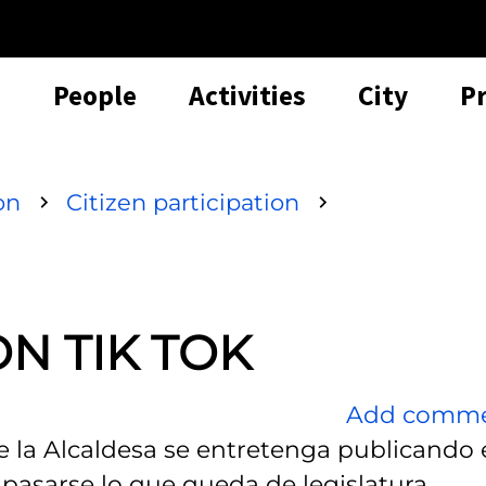
People
Activities
City
P
on
Citizen participation
N TIK TOK
Add comm
e la Alcaldesa se entretenga publicando
 pasarse lo que queda de legislatura