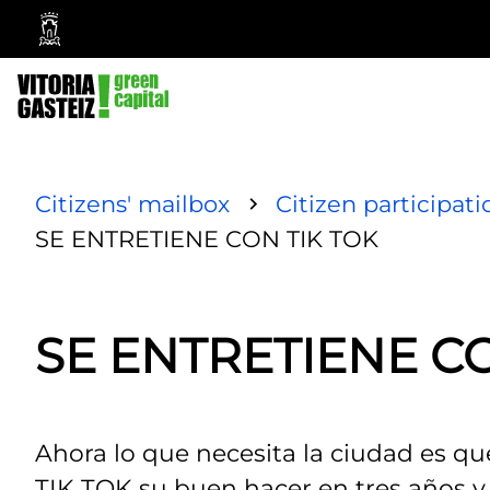
Vitoria-
Gasteiz
City
Council
Citizens' mailbox
Citizen participati
SE ENTRETIENE CON TIK TOK
SE ENTRETIENE CO
Ahora lo que necesita la ciudad es qu
TIK TOK su buen hacer en tres años y