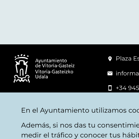
Plaza Es
informa
+34 945
© Vitoria-Gasteiz City Hall
En el Ayuntamiento utilizamos coo
Además, si nos das tu consentimie
Legal warning
Privacy
Politica de cookies
W
medir el tráfico y conocer tus háb