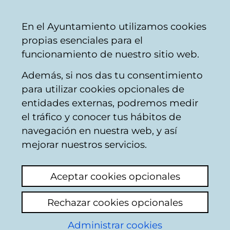
Vitoria-
Share
Con
English
En el Ayuntamiento utilizamos cookies
Gasteiz
propias esenciales para el
City
funcionamiento de nuestro sitio web.
Council
Además, si nos das tu consentimiento
Pollution
para utilizar cookies opcionales de
entidades externas, podremos medir
el tráfico y conocer tus hábitos de
Malos OLORES.
navegación en nuestra web, y así
mejorar nuestros servicios.
View latest comment
(added 13/05/2026
13:33:43)
Aceptar cookies opcionales
Add comment
Rechazar cookies opcionales
Llevo más de 1 año con malos OLORES al
Administrar cookies