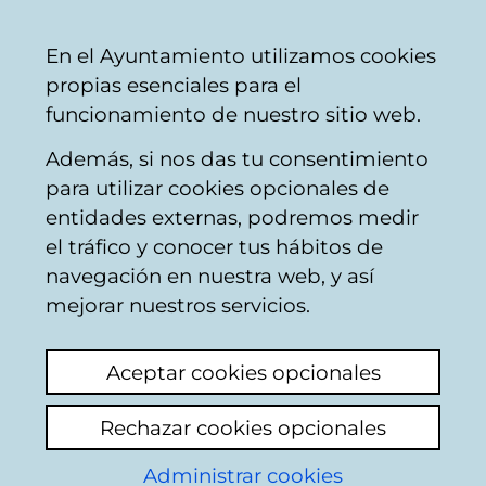
Vitoria-
Share
Con
English
En el Ayuntamiento utilizamos cookies
Gasteiz
propias esenciales para el
City
funcionamiento de nuestro sitio web.
Council
Además, si nos das tu consentimiento
Signs and markings
para utilizar cookies opcionales de
entidades externas, podremos medir
el tráfico y conocer tus hábitos de
SEÑALES EN BLANCO
navegación en nuestra web, y así
mejorar nuestros servicios.
View latest comment
(added 11/06/2026
11:35:51)
Aceptar cookies opcionales
Rechazar cookies opcionales
Alguien sabe decirme porqué las señales de
tráfico están en BLANCO en la calle Iruña
Administrar cookies