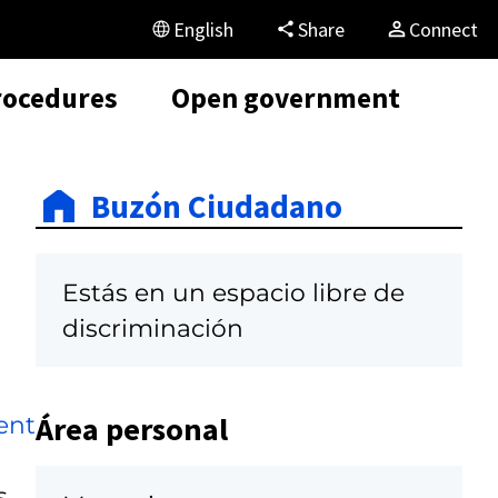
English
Share
Connect
rocedures
Open government
Buzón Ciudadano
Estás en un espacio libre de
discriminación
Área personal
ent
s