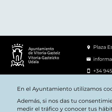
Plaza Es
informa
+34 945
© Vitoria-Gasteiz City Hall
En el Ayuntamiento utilizamos coo
Además, si nos das tu consentimie
Legal warning
Privacy
Politica de cookies
W
medir el tráfico y conocer tus háb