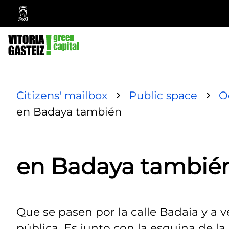
Vitoria-
Gasteiz
City
Council
Citizens' mailbox
Public space
O
en Badaya también
en Badaya tambié
Que se pasen por la calle Badaia y a 
pública. Es junto con la esquina de la 