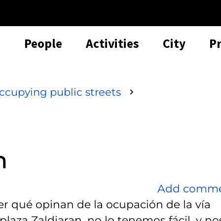
People
Activities
City
P
ccupying public streets
n
Add comm
ver qué opinan de la ocupación de la vía
plaza Zaldiaran, no lo tenemos fácil, y no