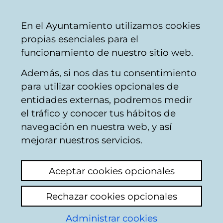
Vitoria-
Share
Con
English
En el Ayuntamiento utilizamos cookies
Gasteiz
propias esenciales para el
City
funcionamiento de nuestro sitio web.
Council
Además, si nos das tu consentimiento
Planeamiento de la ciudad
para utilizar cookies opcionales de
entidades externas, podremos medir
el tráfico y conocer tus hábitos de
PHOU NEFASTO:
navegación en nuestra web, y así
OFERTA DE PISOS
mejorar nuestros servicios.
VENTA O ALQUILER
Aceptar cookies opcionales
INSUFICIENTE
Rechazar cookies opcionales
Add comment
Administrar cookies