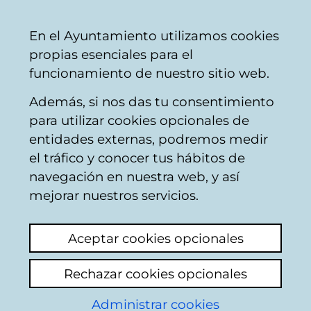
Vitoria-
Share
Con
English
En el Ayuntamiento utilizamos cookies
Gasteiz
propias esenciales para el
City
funcionamiento de nuestro sitio web.
Council
Además, si nos das tu consentimiento
Public road works
para utilizar cookies opcionales de
entidades externas, podremos medir
el tráfico y conocer tus hábitos de
Rotonda incendio
navegación en nuestra web, y así
Arkaiate
mejorar nuestros servicios.
View latest comment
(added 17/07/2026
Aceptar cookies opcionales
13:28:07)
Rechazar cookies opcionales
Add comment
Administrar cookies