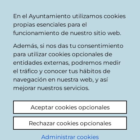
Vitoria-
Share
Con
English
En el Ayuntamiento utilizamos cookies
Gasteiz
propias esenciales para el
City
funcionamiento de nuestro sitio web.
Council
Además, si nos das tu consentimiento
Planeamiento de la ciudad
para utilizar cookies opcionales de
entidades externas, podremos medir
el tráfico y conocer tus hábitos de
INFORMACION
navegación en nuestra web, y así
SOBRE PARCELA EN
mejorar nuestros servicios.
ARETXABALETA
Aceptar cookies opcionales
(GOIKOLARRA)
Rechazar cookies opcionales
View latest comment
(added 17/06/2026
Administrar cookies