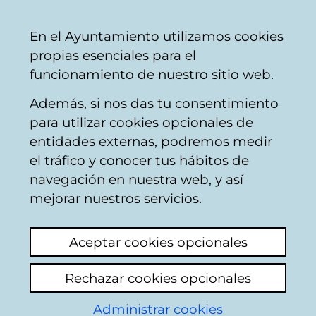
Vitoria-
Share
Con
English
En el Ayuntamiento utilizamos cookies
Gasteiz
propias esenciales para el
City
funcionamiento de nuestro sitio web.
Council
Además, si nos das tu consentimiento
Firemen
para utilizar cookies opcionales de
entidades externas, podremos medir
el tráfico y conocer tus hábitos de
Avispero en Campo
navegación en nuestra web, y así
de los Palacios /
mejorar nuestros servicios.
Jardín botánico
Aceptar cookies opcionales
Olárizu
Rechazar cookies opcionales
View latest comment
(added 16/12/2025
Administrar cookies