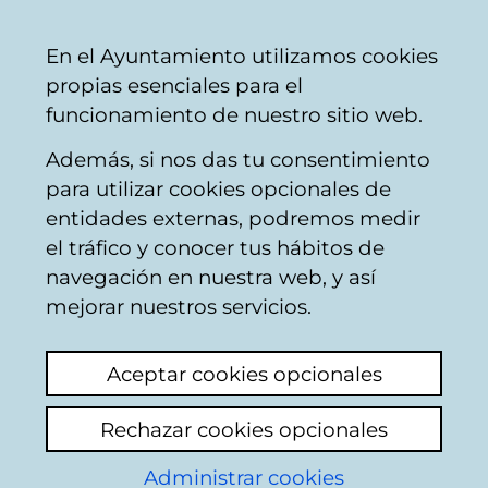
Vitoria-
Share
Con
English
En el Ayuntamiento utilizamos cookies
Gasteiz
propias esenciales para el
City
funcionamiento de nuestro sitio web.
Council
Además, si nos das tu consentimiento
Planeamiento de la ciudad
para utilizar cookies opcionales de
entidades externas, podremos medir
el tráfico y conocer tus hábitos de
Reforma Domingo
navegación en nuestra web, y así
Beltrán
mejorar nuestros servicios.
View latest comment
(added 20/11/2025
Aceptar cookies opcionales
08:14:35)
Rechazar cookies opcionales
Propuesta de ensanchar las aceras de la calle
Administrar cookies
Domingo Beltrán. Una calle muy comercial