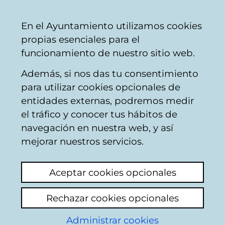
Vitoria-
Share
Con
English
En el Ayuntamiento utilizamos cookies
Gasteiz
propias esenciales para el
City
funcionamiento de nuestro sitio web.
Council
Además, si nos das tu consentimiento
Housing
para utilizar cookies opcionales de
entidades externas, podremos medir
el tráfico y conocer tus hábitos de
Edificios sin uso
navegación en nuestra web, y así
mejorar nuestros servicios.
View latest comment
(added 17/06/2026
09:19:33)
Aceptar cookies opcionales
Add comment
Rechazar cookies opcionales
Me gustaría conocerquéuso tiene. Los
edificios de Telefonica en Avda. Gasteiz
Administrar cookies