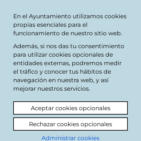
Vitoria-
Share
Con
English
En el Ayuntamiento utilizamos cookies
Gasteiz
propias esenciales para el
City
funcionamiento de nuestro sitio web.
Council
Además, si nos das tu consentimiento
Penalties / fines
para utilizar cookies opcionales de
entidades externas, podremos medir
el tráfico y conocer tus hábitos de
multa radar
navegación en nuestra web, y así
mejorar nuestros servicios.
View latest comment
(added 04/08/2026
10:36:06)
Aceptar cookies opcionales
Add comment
Rechazar cookies opcionales
hola tengo una multa de un radar y quisiera
saber donde me pueden facilitar la foto del
Administrar cookies