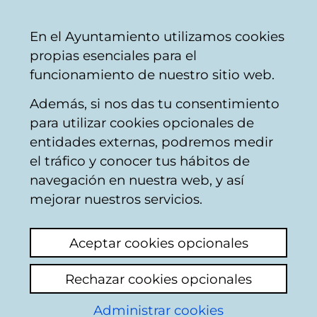
Vitoria-
Share
Con
English
En el Ayuntamiento utilizamos cookies
Gasteiz
propias esenciales para el
City
funcionamiento de nuestro sitio web.
Council
Además, si nos das tu consentimiento
Other social services
para utilizar cookies opcionales de
entidades externas, podremos medir
el tráfico y conocer tus hábitos de
comida a domicilio de
navegación en nuestra web, y así
nuestros mayores
mejorar nuestros servicios.
pesimo
Aceptar cookies opcionales
View latest comment
(added 13/09/2024
Rechazar cookies opcionales
11:40:34)
Administrar cookies