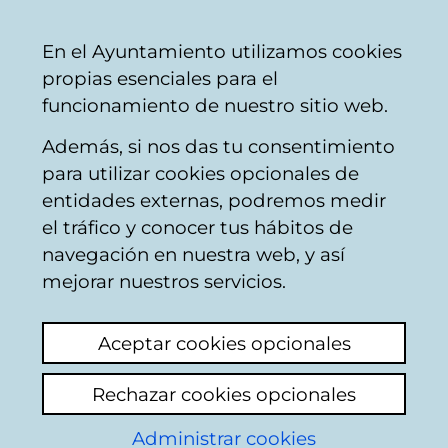
Vitoria-
Share
Con
English
En el Ayuntamiento utilizamos cookies
Gasteiz
propias esenciales para el
City
funcionamiento de nuestro sitio web.
Council
Además, si nos das tu consentimiento
Nursery schools
para utilizar cookies opcionales de
entidades externas, podremos medir
el tráfico y conocer tus hábitos de
Haurreskola
navegación en nuestra web, y así
Goikolarran behar da
mejorar nuestros servicios.
View latest comment
(added 18/09/2024
Aceptar cookies opcionales
10:33:56)
Rechazar cookies opcionales
Add comment
Administrar cookies