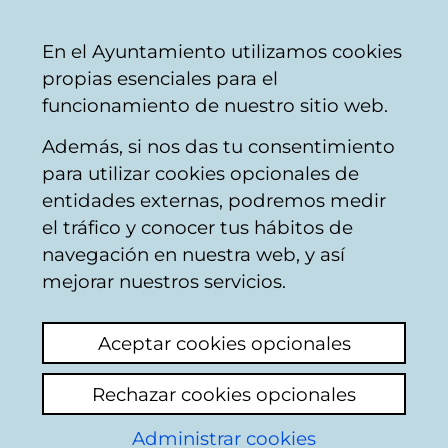
Vitoria-
Share
Con
English
En el Ayuntamiento utilizamos cookies
Gasteiz
propias esenciales para el
City
funcionamiento de nuestro sitio web.
Council
Además, si nos das tu consentimiento
Occupying public streets
para utilizar cookies opcionales de
entidades externas, podremos medir
el tráfico y conocer tus hábitos de
mesas
navegación en nuestra web, y así
mejorar nuestros servicios.
Add comment
Me diréis que esto es normal, aparcas el
Aceptar cookies opcionales
coche en línea, vas a salir con tu
acompañante que va en silla de ruedas, y te
Rechazar cookies opcionales
encuentras con sillas y mesas del bar , que
parece no le sirve con ocupar media acera
Administrar cookies