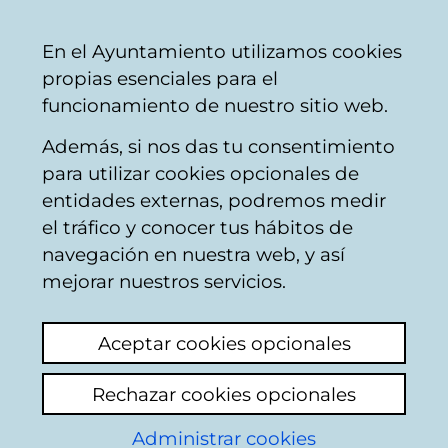
Vitoria-
Share
Con
English
En el Ayuntamiento utilizamos cookies
Gasteiz
propias esenciales para el
City
funcionamiento de nuestro sitio web.
Council
Además, si nos das tu consentimiento
Traffic
para utilizar cookies opcionales de
entidades externas, podremos medir
el tráfico y conocer tus hábitos de
Semáforo Bulevar de
navegación en nuestra web, y así
Mariturri con Reina
mejorar nuestros servicios.
Sofia
Aceptar cookies opcionales
Add comment
Rechazar cookies opcionales
Necesitamos urgentemente que pongan un
Administrar cookies