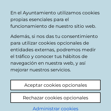
Vitoria-
Share
Con
English
En el Ayuntamiento utilizamos cookies
Gasteiz
propias esenciales para el
City
funcionamiento de nuestro sitio web.
Council
Además, si nos das tu consentimiento
Traffic
para utilizar cookies opcionales de
entidades externas, podremos medir
el tráfico y conocer tus hábitos de
Carriles BEI
navegación en nuestra web, y así
mejorar nuestros servicios.
View latest comment
(added 18/06/2026
16:19:55)
Aceptar cookies opcionales
Add comment
Rechazar cookies opcionales
Deberían dejar a los taxis circular por los
carriles del BEI, ya que están la mayor parte
Administrar cookies