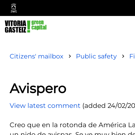
Vitoria-
Gasteiz
City
Council
Citizens' mailbox
Public safety
F
Avispero
View latest comment
(added 24/02/202
Creo que en la rotonda de América Lat
un nido de avispas. Se ve muy bien de