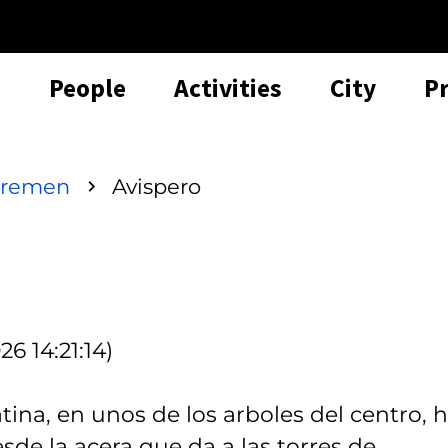
People
Activities
City
P
iremen
Avispero
6 14:21:14)
ina, en unos de los arboles del centro, 
sde la acera que da a las torres de