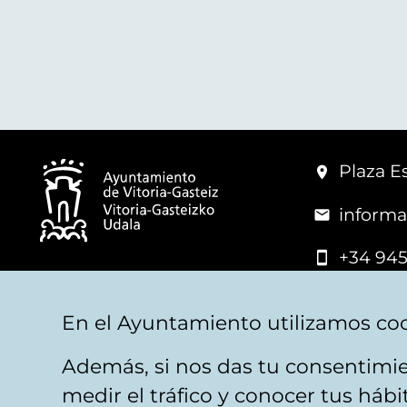
Plaza Es
informa
+34 945
© Vitoria-Gasteiz City Hall
En el Ayuntamiento utilizamos coo
Además, si nos das tu consentimie
Legal warning
Privacy
Politica de cookies
W
medir el tráfico y conocer tus háb