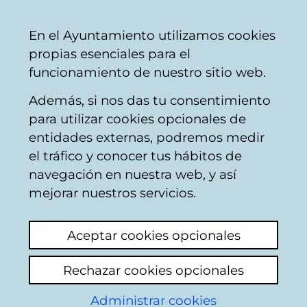
Vitoria-
Share
Con
English
En el Ayuntamiento utilizamos cookies
Gasteiz
propias esenciales para el
City
funcionamiento de nuestro sitio web.
Council
Además, si nos das tu consentimiento
Firemen
para utilizar cookies opcionales de
entidades externas, podremos medir
el tráfico y conocer tus hábitos de
avispero
navegación en nuestra web, y así
mejorar nuestros servicios.
View latest comment
(added 15/12/2025
08:44:56)
Aceptar cookies opcionales
Add comment
Rechazar cookies opcionales
Buenos días hay un avispero tremendo en la
Administrar cookies