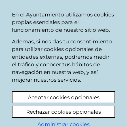
Vitoria-
Share
Con
English
En el Ayuntamiento utilizamos cookies
Gasteiz
propias esenciales para el
City
funcionamiento de nuestro sitio web.
Council
Además, si nos das tu consentimiento
Penalties / fines
para utilizar cookies opcionales de
entidades externas, podremos medir
el tráfico y conocer tus hábitos de
multa radar
navegación en nuestra web, y así
mejorar nuestros servicios.
View latest comment
(added 04/08/2026
10:36:06)
Aceptar cookies opcionales
Add comment
Rechazar cookies opcionales
hola tengo una multa de un radar y quisiera
saber donde me pueden facilitar la foto del
Administrar cookies