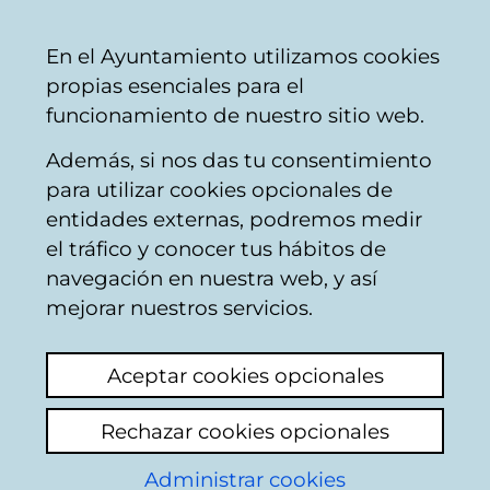
Vitoria-
Share
Con
English
En el Ayuntamiento utilizamos cookies
Gasteiz
propias esenciales para el
City
funcionamiento de nuestro sitio web.
Council
Además, si nos das tu consentimiento
Other urban issues
para utilizar cookies opcionales de
entidades externas, podremos medir
el tráfico y conocer tus hábitos de
piscina ibaiondo2
navegación en nuestra web, y así
mejorar nuestros servicios.
View latest comment
(added 24/07/2025
12:47:11)
Aceptar cookies opcionales
Rechazar cookies opcionales
Después de preguntar a una usuaria que le
he visto salir y no me cuadraba la imagen...
Administrar cookies