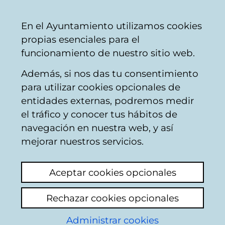
Vitoria-
Share
Con
English
En el Ayuntamiento utilizamos cookies
Gasteiz
propias esenciales para el
City
funcionamiento de nuestro sitio web.
Council
Además, si nos das tu consentimiento
Municipal sports card
para utilizar cookies opcionales de
entidades externas, podremos medir
el tráfico y conocer tus hábitos de
Devuelvan la parte de
navegación en nuestra web, y así
nuestro carnet
mejorar nuestros servicios.
View latest comment
(added 12/06/2025
Aceptar cookies opcionales
08:43:43)
Rechazar cookies opcionales
Administrar cookies
Es una verguenza que no se vaya a devolver