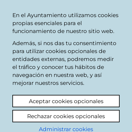
Vitoria-
Share
Con
English
En el Ayuntamiento utilizamos cookies
Gasteiz
propias esenciales para el
City
funcionamiento de nuestro sitio web.
Council
Además, si nos das tu consentimiento
Road safety
para utilizar cookies opcionales de
entidades externas, podremos medir
el tráfico y conocer tus hábitos de
Solicitud de baden
navegación en nuestra web, y así
mejorar nuestros servicios.
View latest comment
(added 03/06/2025
14:13:57)
Aceptar cookies opcionales
Add comment
Rechazar cookies opcionales
Buenos días,
Administrar cookies