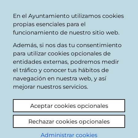
Vitoria-
Share
Con
English
En el Ayuntamiento utilizamos cookies
Gasteiz
propias esenciales para el
City
funcionamiento de nuestro sitio web.
Council
Además, si nos das tu consentimiento
Cars and parking
para utilizar cookies opcionales de
entidades externas, podremos medir
el tráfico y conocer tus hábitos de
Consulta sobre
navegación en nuestra web, y así
aparcamiento en
mejorar nuestros servicios.
plazas reservadas
Aceptar cookies opcionales
para personas con
Rechazar cookies opcionales
movilidad reducida
Administrar cookies