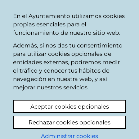
Vitoria-
Share
Con
English
En el Ayuntamiento utilizamos cookies
Gasteiz
propias esenciales para el
City
funcionamiento de nuestro sitio web.
Council
Además, si nos das tu consentimiento
Penalties / fines
para utilizar cookies opcionales de
entidades externas, podremos medir
el tráfico y conocer tus hábitos de
multas
navegación en nuestra web, y así
mejorar nuestros servicios.
View latest comment
(added 07/01/2025
13:07:04)
Aceptar cookies opcionales
Add comment
Rechazar cookies opcionales
el viernes a la noche me pusieron una multa,
el municipal me dió un resguardo y me dijo
Administrar cookies