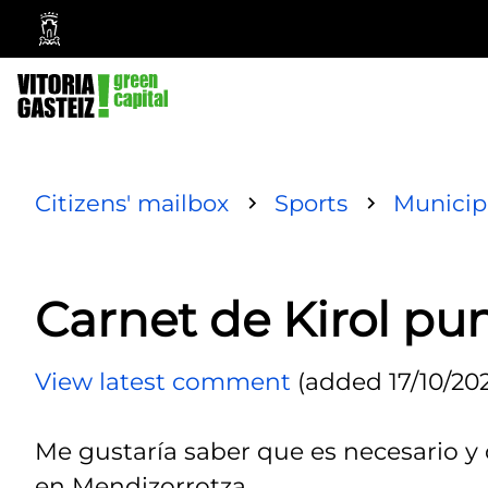
Vitoria-
Gasteiz
City
Council
Citizens' mailbox
Sports
Municipa
Carnet de Kirol pu
View latest comment
(added 17/10/202
Me gustaría saber que es necesario 
en Mendizorrotza.