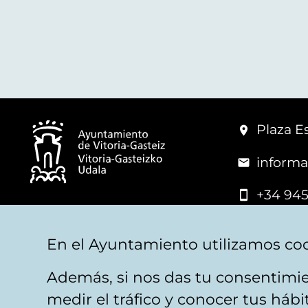
Plaza Es
informa
+34 945
© Vitoria-Gasteiz City Hall
En el Ayuntamiento utilizamos coo
Además, si nos das tu consentimie
Legal warning
Privacy
Politica de cookies
W
medir el tráfico y conocer tus háb