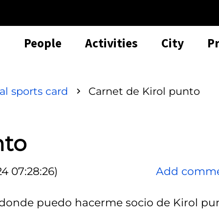
People
Activities
City
P
l sports card
Carnet de Kirol punto
nto
4 07:28:26)
Add comm
y donde puedo hacerme socio de Kirol pu