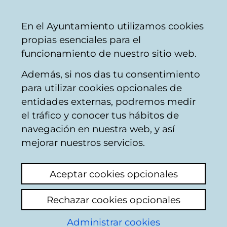
Vitoria-
Share
Con
English
En el Ayuntamiento utilizamos cookies
Gasteiz
propias esenciales para el
City
funcionamiento de nuestro sitio web.
Council
Además, si nos das tu consentimiento
Street furniture
para utilizar cookies opcionales de
entidades externas, podremos medir
el tráfico y conocer tus hábitos de
Parque infantil
navegación en nuestra web, y así
peligroso!
mejorar nuestros servicios.
View latest comment
(added 26/06/2026
Aceptar cookies opcionales
09:10:42)
Rechazar cookies opcionales
Add comment
Administrar cookies