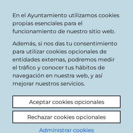
Vitoria-
Share
Con
English
En el Ayuntamiento utilizamos cookies
Gasteiz
propias esenciales para el
City
funcionamiento de nuestro sitio web.
Council
Además, si nos das tu consentimiento
Recycling waste products
para utilizar cookies opcionales de
entidades externas, podremos medir
el tráfico y conocer tus hábitos de
contenedor de ropa
navegación en nuestra web, y así
lleno
mejorar nuestros servicios.
View latest comment
(added 12/06/2026
Aceptar cookies opcionales
08:24:00)
Rechazar cookies opcionales
Add comment
Administrar cookies