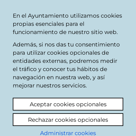
Vitoria-
Share
Con
English
En el Ayuntamiento utilizamos cookies
Gasteiz
propias esenciales para el
City
funcionamiento de nuestro sitio web.
Council
Además, si nos das tu consentimiento
Other treasury issues
para utilizar cookies opcionales de
entidades externas, podremos medir
el tráfico y conocer tus hábitos de
Mas impuestos ahora
navegación en nuestra web, y así
a los 4 turistas que
mejorar nuestros servicios.
venian
Aceptar cookies opcionales
Add comment
Rechazar cookies opcionales
Vitoria tendrá todo listo en enero de 2027
para cobrar las estancias turísticas
Administrar cookies