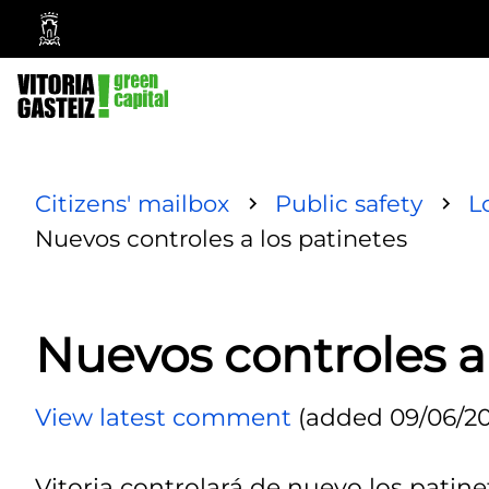
Vitoria-
Gasteiz
City
Council
Citizens' mailbox
Public safety
L
Nuevos controles a los patinetes
Nuevos controles a
View latest comment
(added 09/06/20
Vitoria controlará de nuevo los patine