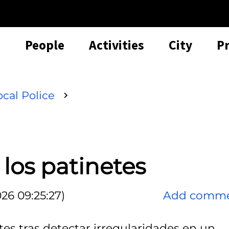
People
Activities
City
P
ocal Police
 los patinetes
26 09:25:27)
Add comm
tes tras detectar irregularidades en un