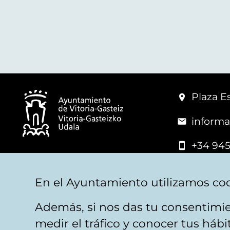
Plaza Es
informa
+34 945
© Vitoria-Gasteiz City Hall
En el Ayuntamiento utilizamos coo
Además, si nos das tu consentimie
Legal warning
Privacy
Politica de cookies
W
medir el tráfico y conocer tus háb