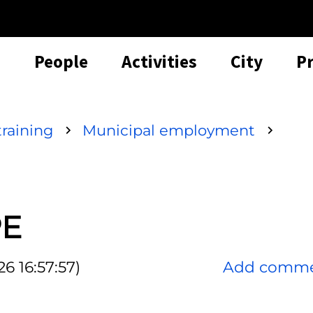
People
Activities
City
P
raining
Municipal employment
PE
6 16:57:57)
Add comm