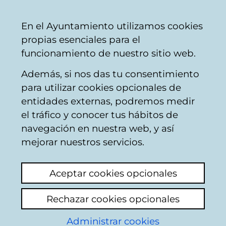
Vitoria-
Share
Con
English
En el Ayuntamiento utilizamos cookies
Gasteiz
propias esenciales para el
City
funcionamiento de nuestro sitio web.
Council
Además, si nos das tu consentimiento
Local Police
para utilizar cookies opcionales de
entidades externas, podremos medir
el tráfico y conocer tus hábitos de
Otro de heces de
navegación en nuestra web, y así
animales
mejorar nuestros servicios.
View latest comment
(added 09/06/2026
Aceptar cookies opcionales
13:03:41)
Rechazar cookies opcionales
Add comment
Administrar cookies