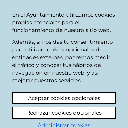
Vitoria-
Share
Con
English
En el Ayuntamiento utilizamos cookies
Gasteiz
propias esenciales para el
City
funcionamiento de nuestro sitio web.
Council
Además, si nos das tu consentimiento
Signs and markings
para utilizar cookies opcionales de
entidades externas, podremos medir
el tráfico y conocer tus hábitos de
Carril bici sin pintar
navegación en nuestra web, y así
en calzada
mejorar nuestros servicios.
View latest comment
(added 31/07/2026
Aceptar cookies opcionales
11:49:31)
Rechazar cookies opcionales
Administrar cookies
No han pintado el carril bici en la carretera,