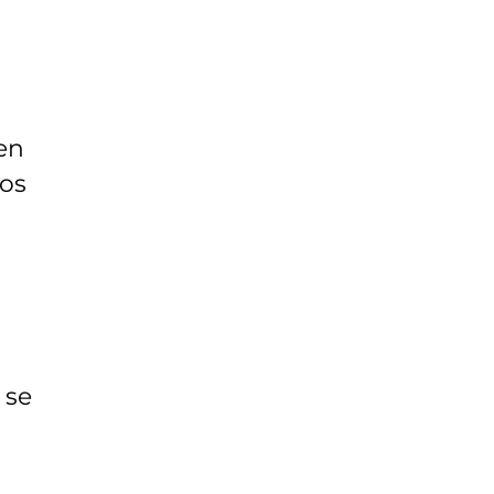
nen
vos
 se