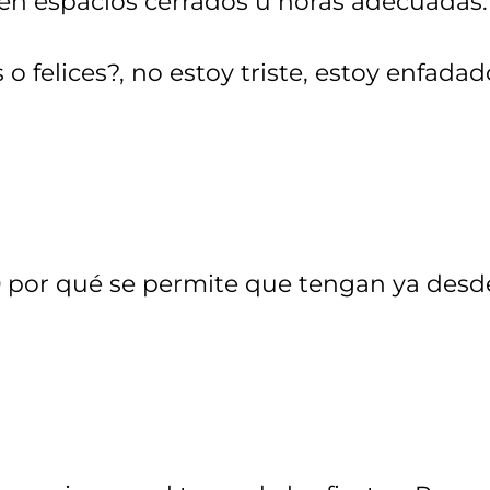
 en espacios cerrados u horas adecuadas.
s o felices?, no estoy triste, estoy enfadad
:00 por qué se permite que tengan ya desd