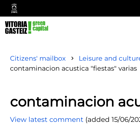
Vitoria-
Gasteiz
City
Council
Citizens' mailbox
Leisure and cultur
contaminacion acustica "fiestas" varias
contaminacion acust
View latest comment
(added 15/06/202