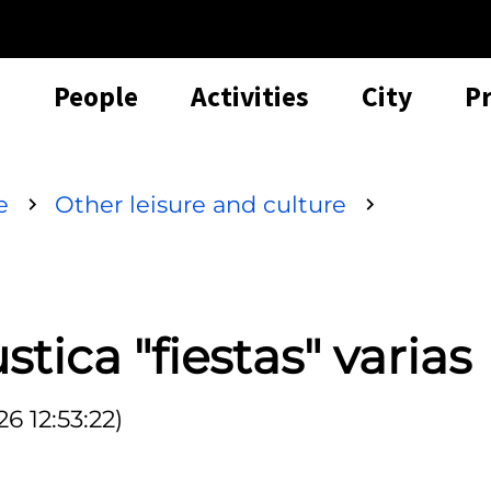
People
Activities
City
P
e
Other leisure and culture
ica "fiestas" varias
6 12:53:22)