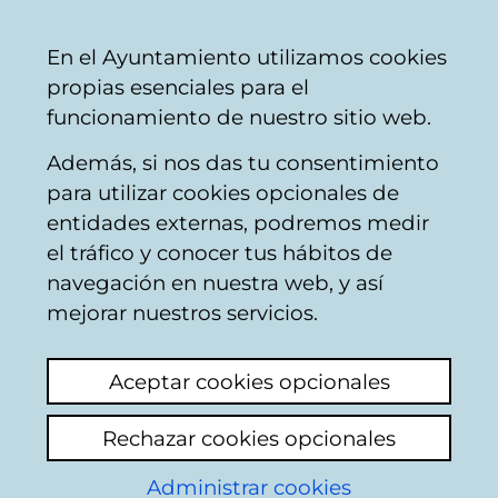
Vitoria-
Share
Con
English
En el Ayuntamiento utilizamos cookies
Gasteiz
propias esenciales para el
City
funcionamiento de nuestro sitio web.
Council
Además, si nos das tu consentimiento
Other Equality, Coexistence and
para utilizar cookies opcionales de
Cooperation
entidades externas, podremos medir
el tráfico y conocer tus hábitos de
navegación en nuestra web, y así
Gamarra y
mejorar nuestros servicios.
Mendizorroza
Aceptar cookies opcionales
View latest comment
(added 29/05/2026
08:13:41)
Rechazar cookies opcionales
Administrar cookies