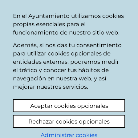
Vitoria-
Share
Con
English
En el Ayuntamiento utilizamos cookies
Gasteiz
propias esenciales para el
City
funcionamiento de nuestro sitio web.
Council
Además, si nos das tu consentimiento
AMVISA
para utilizar cookies opcionales de
entidades externas, podremos medir
el tráfico y conocer tus hábitos de
Fuentes apagadas
navegación en nuestra web, y así
mejorar nuestros servicios.
View latest comment
(added 28/05/2026
13:02:26)
Aceptar cookies opcionales
El pasado año se actualizaron por fin las
Rechazar cookies opcionales
fuentes del parque de Arana.
Administrar cookies