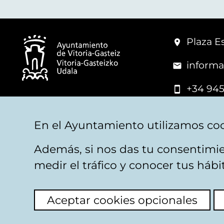
Plaza Es
informa
+34 945
© Vitoria-Gasteiz City Hall
En el Ayuntamiento utilizamos coo
Además, si nos das tu consentimie
Legal warning
Privacy
Politica de cookies
W
medir el tráfico y conocer tus háb
Aceptar cookies opcionales