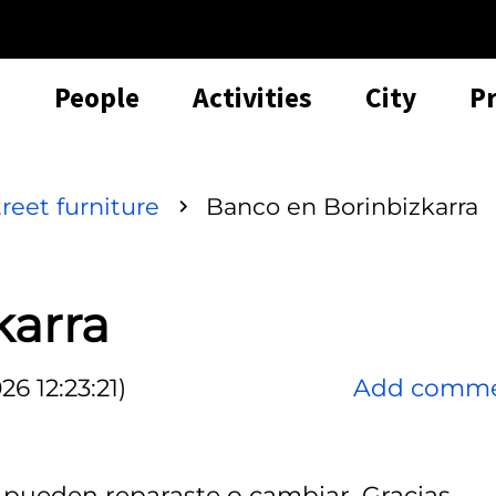
People
Activities
City
P
treet furniture
Banco en Borinbizkarra
karra
6 12:23:21)
Add comm
lo pueden reparaste o cambiar. Gracias