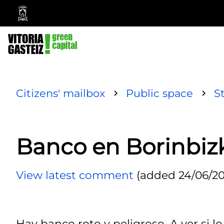
Vitoria-
Gasteiz
City
Council
Citizens' mailbox
Public space
S
Banco en Borinbiz
View latest comment
(added 24/06/202
Hay banco roto y peligroso. A ver si 