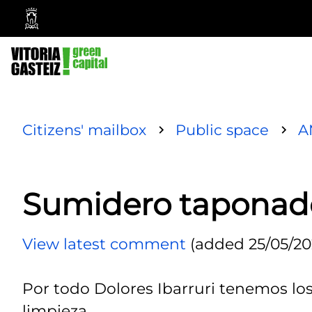
Vitoria-
Gasteiz
City
Council
Citizens' mailbox
Public space
A
Sumidero taponad
View latest comment
(added 25/05/20
Por todo Dolores Ibarruri tenemos lo
limpieza