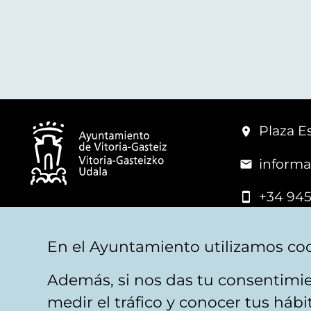
Plaza Es
informa
+34 945
© Vitoria-Gasteiz City Hall
En el Ayuntamiento utilizamos coo
Además, si nos das tu consentimie
Legal warning
Privacy
Politica de cookies
W
medir el tráfico y conocer tus háb