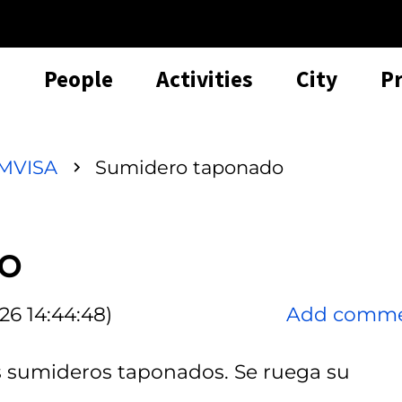
People
Activities
City
P
MVISA
Sumidero taponado
o
26 14:44:48)
Add comm
s sumideros taponados. Se ruega su