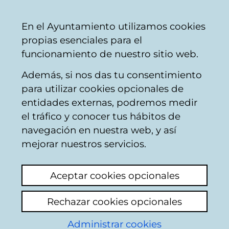
Vitoria-
Share
Con
English
En el Ayuntamiento utilizamos cookies
Gasteiz
propias esenciales para el
City
funcionamiento de nuestro sitio web.
Council
Además, si nos das tu consentimiento
AMVISA
para utilizar cookies opcionales de
entidades externas, podremos medir
el tráfico y conocer tus hábitos de
Alcantarilla zona
navegación en nuestra web, y así
peatonal
mejorar nuestros servicios.
View latest comment
(added 18/05/2026
Aceptar cookies opcionales
13:54:30)
Rechazar cookies opcionales
Add comment
Administrar cookies
Por segunda vez hago este escrito por qué