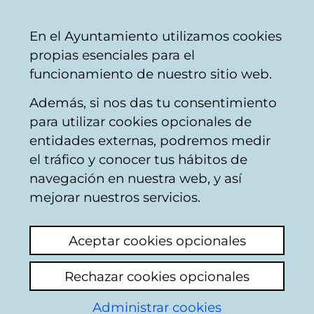
Vitoria-
Share
Con
English
En el Ayuntamiento utilizamos cookies
Gasteiz
propias esenciales para el
City
funcionamiento de nuestro sitio web.
Council
Además, si nos das tu consentimiento
Economic benefits
para utilizar cookies opcionales de
entidades externas, podremos medir
el tráfico y conocer tus hábitos de
Ayudas AES
navegación en nuestra web, y así
mejorar nuestros servicios.
View latest comment
(added 19/05/2026
15:32:59)
Aceptar cookies opcionales
Add comment
Rechazar cookies opcionales
Llevo desde enero de 2026 sin cobrar la
ayuda AES, nunca se habían tardado tanto y
Administrar cookies