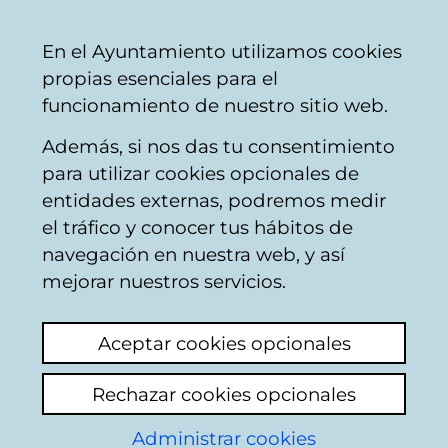
Vitoria-
Share
Con
English
En el Ayuntamiento utilizamos cookies
Gasteiz
propias esenciales para el
City
funcionamiento de nuestro sitio web.
Council
Además, si nos das tu consentimiento
Occupying public streets
para utilizar cookies opcionales de
entidades externas, podremos medir
el tráfico y conocer tus hábitos de
bicicletas en estado
navegación en nuestra web, y así
de abandono
mejorar nuestros servicios.
Add comment
Aceptar cookies opcionales
Buenos días, Quisiera comunicar la presencia
Rechazar cookies opcionales
de varias bicicletas abandonadas en la vía
Administrar cookies
pública, situadas en el aparcabicis de la calle