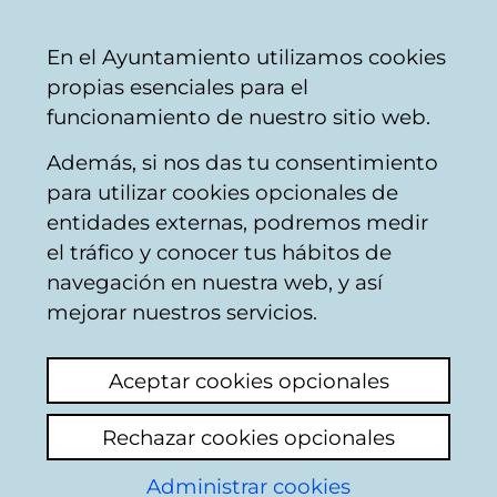
Vitoria-
Share
Con
English
En el Ayuntamiento utilizamos cookies
Gasteiz
propias esenciales para el
City
funcionamiento de nuestro sitio web.
Council
Además, si nos das tu consentimiento
Citizen participation
para utilizar cookies opcionales de
entidades externas, podremos medir
el tráfico y conocer tus hábitos de
Zabalgana parcelas
navegación en nuestra web, y así
verdes en desuso
mejorar nuestros servicios.
View latest comment
(added 13/05/2026
Aceptar cookies opcionales
17:29:03)
Rechazar cookies opcionales
Administrar cookies
Estimado Ayuntamiento de Vitoria-Gasteiz,