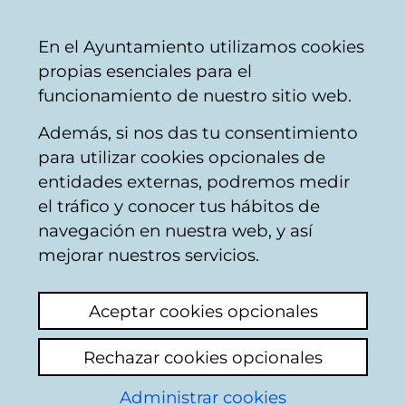
Vitoria-
Share
Con
English
En el Ayuntamiento utilizamos cookies
Gasteiz
propias esenciales para el
City
funcionamiento de nuestro sitio web.
Council
Además, si nos das tu consentimiento
Citizen participation
para utilizar cookies opcionales de
entidades externas, podremos medir
el tráfico y conocer tus hábitos de
Mugikortasun
navegación en nuestra web, y así
Jasangarriaren eta
mejorar nuestros servicios.
Espazio Publikoaren
Aceptar cookies opcionales
Plan berrirako
Rechazar cookies opcionales
ekarpenak /
Administrar cookies