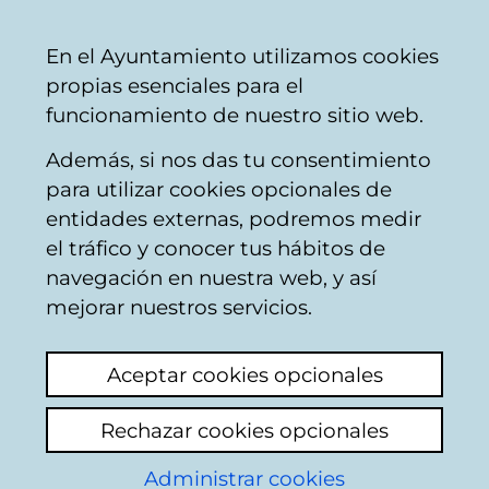
Vitoria-
Share
Con
English
En el Ayuntamiento utilizamos cookies
Gasteiz
propias esenciales para el
City
funcionamiento de nuestro sitio web.
Council
Además, si nos das tu consentimiento
Cooperación al desarrollo
para utilizar cookies opcionales de
entidades externas, podremos medir
el tráfico y conocer tus hábitos de
luz parking colegio
navegación en nuestra web, y así
pio baroja
mejorar nuestros servicios.
View latest comment
(added 08/04/2026
Aceptar cookies opcionales
11:43:54)
Rechazar cookies opcionales
desde hace ya varios meses el tramo de
Administrar cookies
parking entre la calle brasil y el